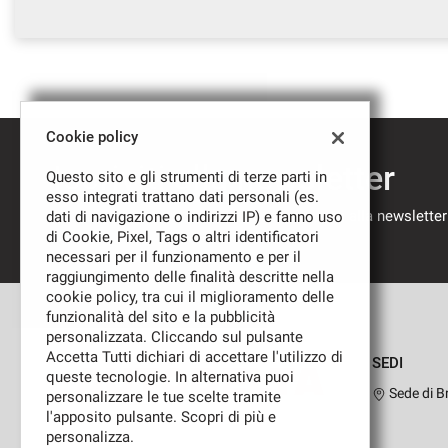
questi
strumenti
di
tracciamento
si
rimanda
Cookie policy
alla
cookie
Iscriviti alla newsletter
Questo sito e gli strumenti di terze parti in
policy.
esso integrati trattano dati personali (es.
Puoi
Compila il modulo sottostante per iscriverti alla newsletter
dati di navigazione o indirizzi IP) e fanno uso
rivedere
nostre novità.
di Cookie, Pixel, Tags o altri identificatori
e
necessari per il funzionamento e per il
modificare
raggiungimento delle finalità descritte nella
le
cookie policy, tra cui il miglioramento delle
tue
funzionalità del sito e la pubblicità
scelte
personalizzata. Cliccando sul pulsante
in
Accetta Tutti dichiari di accettare l'utilizzo di
qualsiasi
SEDI
queste tecnologie. In alternativa puoi
momento.
Sede di B
personalizzare le tue scelte tramite
l'apposito pulsante. Scopri di più e
personalizza.
Leggi
a