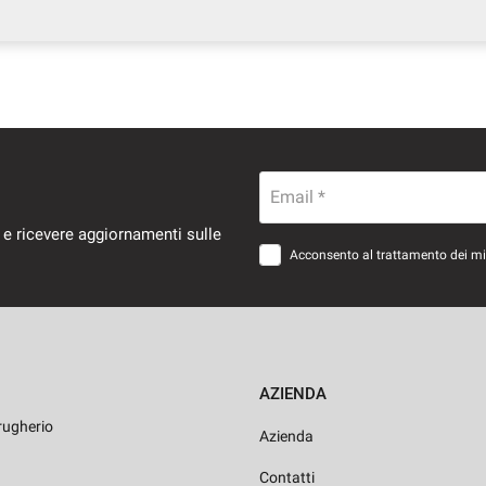
Email *
 e ricevere aggiornamenti sulle
Acconsento al trattamento dei miei
AZIENDA
rugherio
Azienda
Contatti