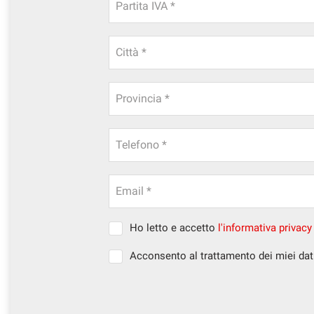
tracciamento
Partita IVA *
che
NEWS
adottiamo
per
Città *
offrire
AREA COMMERCIANTI
le
funzionalità
Provincia *
e
svolgere
le
Telefono *
attività
di
seguito
descritte.
Email *
Per
ottenere
Ho letto e accetto
l'informativa privacy
maggiori
informazioni
Acconsento al trattamento dei miei dati
sull'utilità
e
sul
funzionamento
di