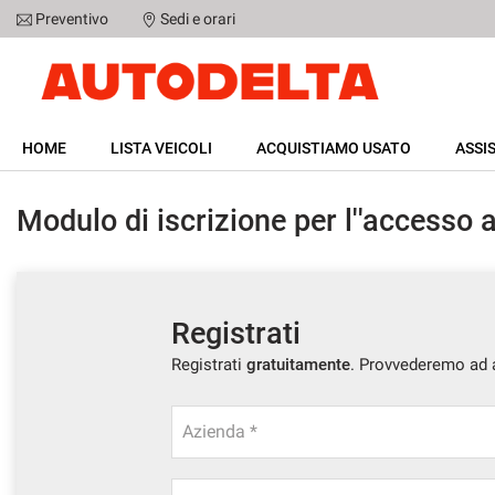
Preventivo
Sedi e orari
Le
tue
preferenze
di
HOME
consenso
HOME
LISTA VEICOLI
ACQUISTIAMO USATO
ASSI
Il
LISTA VEICOLI
seguente
Modulo di iscrizione per l''accesso a
pannello
ACQUISTIAMO USATO
ti
consente
di
ASSISTENZA
esprimere
le
Registrati
tue
SERVIZI
Registrati
gratuitamente
. Provvederemo ad a
preferenze
di
consenso
DICONO DI NOI
Azienda *
alle
tecnologie
CONTATTI
di